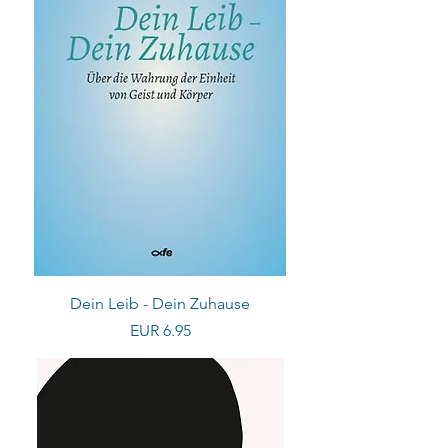
Dein Leib - Dein Zuhause
Preis
EUR 6.95