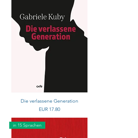
Die verlassene Generation
Preis
EUR 17.80
in 15 Sprachen