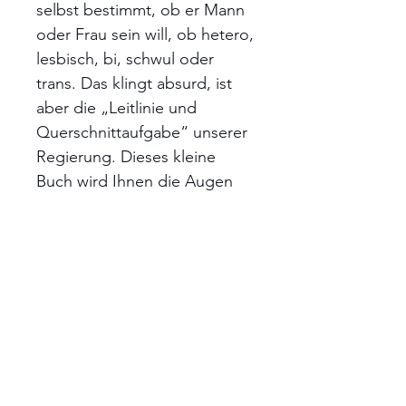
selbst bestimmt, ob er Mann
oder Frau sein will, ob hetero,
lesbisch, bi, schwul oder
trans. Das klingt absurd, ist
aber die „Leitlinie und
Querschnittaufgabe“ unserer
Regierung. Dieses kleine
Buch wird Ihnen die Augen
öffnen.
fe-medienverlag 2008, 11.
aktualisierte Auflage 2015, 64
Seiten
ISBN 978 3939 684091