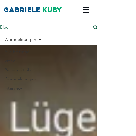
Gabriele
Kuby
Blog
Wortmeldungen
Alle Beiträge
Video
Pressemitteilung
Wortmeldungen
Interview