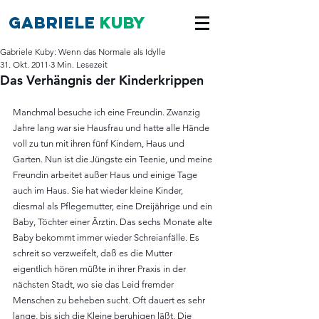
Gabriele
Kuby
Gabriele Kuby: Wenn das Normale als Idylle
31. Okt. 2011
3 Min. Lesezeit
Das Verhängnis der Kinderkrippen
Manchmal besuche ich eine Freundin. Zwanzig 
Jahre lang war sie Hausfrau und hatte alle Hände 
voll zu tun mit ihren fünf Kindern, Haus und 
Garten. Nun ist die Jüngste ein Teenie, und meine 
Freundin arbeitet außer Haus und einige Tage 
auch im Haus. Sie hat wieder kleine Kinder, 
diesmal als Pflegemutter, eine Dreijährige und ein 
Baby, Töchter einer Ärztin. Das sechs Monate alte 
Baby bekommt immer wieder Schreianfälle. Es 
schreit so verzweifelt, daß es die Mutter 
eigentlich hören müßte in ihrer Praxis in der 
nächsten Stadt, wo sie das Leid fremder 
Menschen zu beheben sucht. Oft dauert es sehr 
lange, bis sich die Kleine beruhigen läßt. Die 